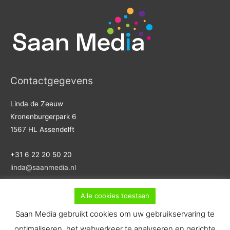
Contactgegevens
Linda de Zeeuw
Kronenburgerpark 6
1567 HL Assendelft
+31 6 22 20 50 20
linda@saanmedia.nl
KvK-nr. 74278649
Alle cookies toestaan
Btw-id. NL001599973B63
Saan Media gebruikt cookies om uw gebruikservaring te
optimaliseren, het webverkeer te analyseren en gerichte