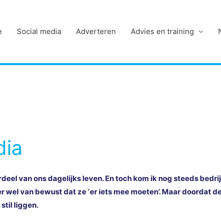
e
Social media
Adverteren
Advies en training
dia
rdeel van ons dagelijks leven. En toch kom ik nog steeds bedrij
er wel van bewust dat ze ‘er iets mee moeten’. Maar doordat de
stil liggen.